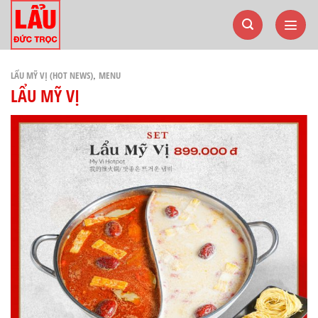
Bỏ
qua
nội
dung
LẨU MỸ VỊ (HOT NEWS)
MENU
,
LẨU MỸ VỊ