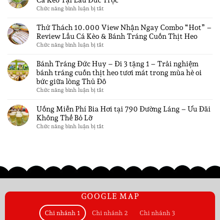
Cá Kèo Tại Lẩu Đức Trọc
Vị
Trọc
VỊ
vui
ở
Chức năng bình luận bị tắt
Giác
chơi
TRÍ
Hương
Tại
trẻ
TRONG
Vị
Thử Thách 10.000 View Nhận Ngay Combo “Hot” –
Hà
em
NHÀ
Miền
Review Lẩu Cá Kèo & Bánh Tráng Cuốn Thịt Heo
Nội
Đức
HÀNG
Tây
ở
Chức năng bình luận bị tắt
Chỉ
Huy
TẠI
Giữa
Thử
Từ
tại
HÀ
Lòng
Thách
Bánh Tráng Đức Huy – Đi 3 tặng 1 – Trải nghiệm
Hoàng
30K
Thủ
NỘI
10.000
bánh tráng cuốn thịt heo tươi mát trong mùa hè oi
Mai,
Đô
View
Hà
bức giữa lòng Thủ Đô
Hà
Nhận
Nội
ở
Chức năng bình luận bị tắt
Nội
Ngay
Bánh
–
Combo
Tráng
Uống Miễn Phí Bia Hơi tại 790 Đường Láng – Ưu Đãi
Lẩu
“Hot”
Đức
Cá
Không Thể Bỏ Lỡ
–
Huy
Kèo
ở
Chức năng bình luận bị tắt
Review
–
Tại
Uống
Lẩu
Đi
Lẩu
Miễn
Cá
3
Đức
Phí
Kèo
tặng
Trọc
Bia
&
1
Hơi
Bánh
–
tại
Tráng
Trải
790
Cuốn
nghiệm
Đường
Thịt
GOOGLE MAP
bánh
Láng
Heo
tráng
–
Chi nhánh 1
Chi nhánh 2
Chi nhánh 3
cuốn
Ưu