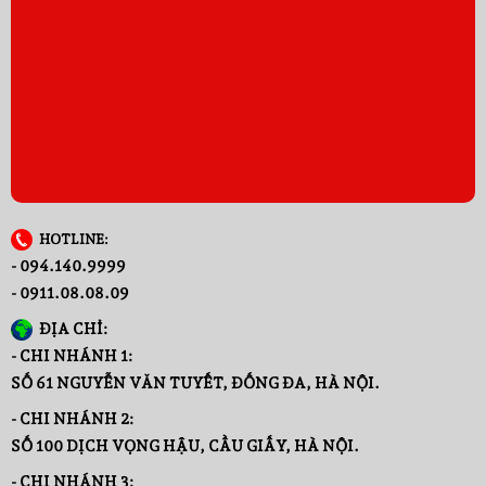
HOTLINE:
- 094.140.9999
- 0911.08.08.09
ĐỊA CHỈ:
- CHI NHÁNH 1:
SỐ 61 NGUYỄN VĂN TUYẾT, ĐỐNG ĐA, HÀ NỘI.
- CHI NHÁNH 2:
SỐ 100 DỊCH VỌNG HẬU, CẦU GIẤY, HÀ NỘI.
- CHI NHÁNH 3: