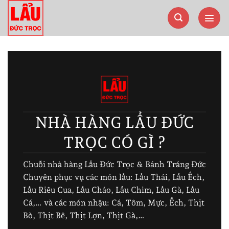
Bỏ
qua
nội
dung
NHÀ HÀNG LẨU ĐỨC
TRỌC CÓ GÌ ?
Chuỗi nhà hàng Lẩu Đức Trọc & Bánh Tráng Đức
Chuyên phục vụ các món lẩu: Lẩu Thái, Lẩu Ếch,
Lẩu Riêu Cua, Lẩu Cháo, Lẩu Chim, Lẩu Gà, Lẩu
Cá,… và các món nhậu: Cá, Tôm, Mực, Ếch, Thịt
Bò, Thịt Bê, Thịt Lợn, Thịt Gà,…