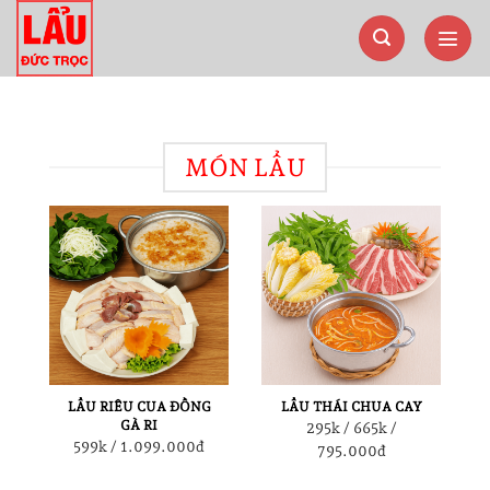
Bỏ
qua
nội
dung
MÓN LẨU
LẨU RIÊU CUA ĐỒNG
LẨU THÁI CHUA CAY
GÀ RI
295k / 665k /
599k / 1.099.000đ
795.000đ