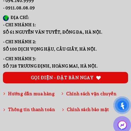
- 094.140.9999
- 0911.08.08.09
ĐỊA CHỈ:
- CHI NHÁNH 1:
SỐ 61 NGUYỄN VĂN TUYẾT, ĐỐNG ĐA, HÀ NỘI.
- CHI NHÁNH 2:
SỐ 100 DỊCH VỌNG HẬU, CẦU GIẤY, HÀ NỘI.
- CHI NHÁNH 3:
SỐ 728 TRƯƠNG ĐỊNH, HOÀNG MAI, HÀ NỘI.
GỌI ĐIỆN - ĐẶT BÀN NGAY
Hướng dẫn mua hàng
Chính sách vận chuyển
Thông tin thanh toán
Chính sách bảo mật