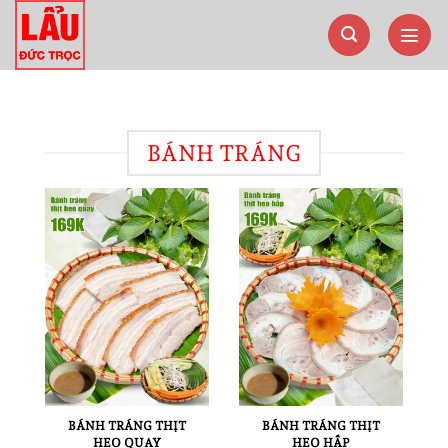
Bỏ
qua
nội
dung
BÁNH TRÁNG
BÁNH TRÁNG THỊT
BÁNH TRÁNG THỊT
HEO QUAY
HEO HẤP