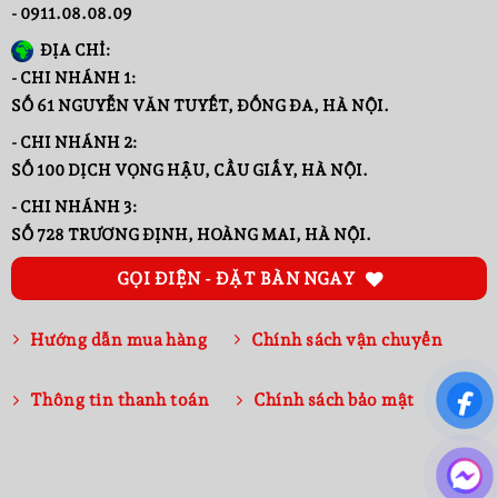
- 0911.08.08.09
ĐỊA CHỈ:
- CHI NHÁNH 1:
SỐ 61 NGUYỄN VĂN TUYẾT, ĐỐNG ĐA, HÀ NỘI.
- CHI NHÁNH 2:
SỐ 100 DỊCH VỌNG HẬU, CẦU GIẤY, HÀ NỘI.
- CHI NHÁNH 3:
SỐ 728 TRƯƠNG ĐỊNH, HOÀNG MAI, HÀ NỘI.
GỌI ĐIỆN - ĐẶT BÀN NGAY
Hướng dẫn mua hàng
Chính sách vận chuyển
Thông tin thanh toán
Chính sách bảo mật