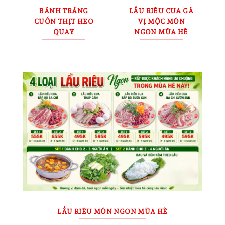
BÁNH TRÁNG
LẨU RIÊU CUA GÀ
CUỐN THỊT HEO
VỊ MỘC MÓN
QUAY
NGON MÙA HÈ
LẨU RIÊU MÓN NGON MÙA HÈ