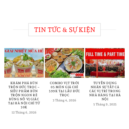
TIN TỨC & SỰ KIỆN
KHÁM PHÁ BÚN
COMBO VỊT TRỜI
TUYỂN DỤNG
TRỘN ĐỨC TRỌC –
05 MÓN GIÁ CHỈ
NHÂN SỰ TẤT CẢ
SIÊU PHẨM BÚN
599K TẠI LẨU ĐỨC
CÁC VỊ TRÍ TRONG
TRỘN NGON RẺ
TRỌC
NHÀ HÀNG TẠI HÀ
BÙNG NỔ VỊ GIÁC
NỘI
3 Tháng 4, 2026
TẠI HÀ NỘI CHỈ TỪ
5 Tháng 9, 2025
30K
12 Tháng 6, 2026