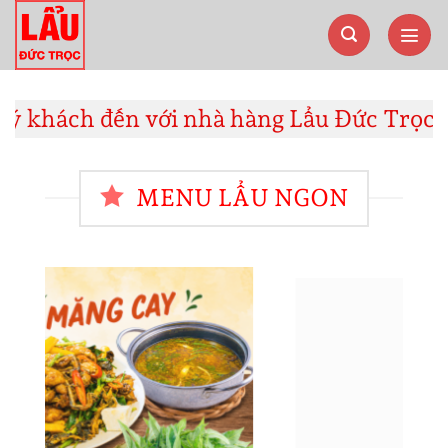
Bỏ
qua
nội
dung
ch đến với nhà hàng Lẩu Đức Trọc! Ưu đãi
MENU LẨU NGON