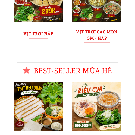
VỊT TRỜI CÁC MÓN
VỊT TRỜI HẤP
OM - HẤP
BEST-SELLER MÙA HÈ