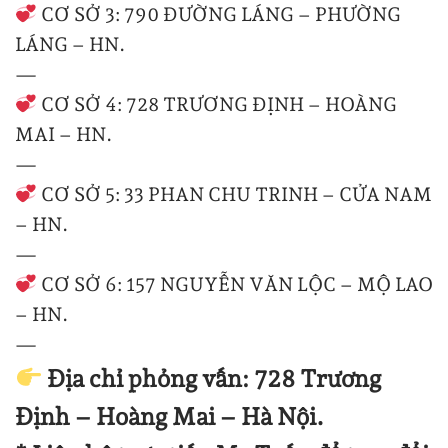
CƠ SỞ 3: 790 ĐƯỜNG LÁNG – PHƯỜNG
LÁNG – HN.
—
CƠ SỞ 4: 728 TRƯƠNG ĐỊNH – HOÀNG
MAI – HN.
—
CƠ SỞ 5: 33 PHAN CHU TRINH – CỬA NAM
– HN.
—
CƠ SỞ 6: 157 NGUYỄN VĂN LỘC – MỘ LAO
– HN.
—
Địa chỉ phỏng vấn: 728 Trương
Định – Hoàng Mai – Hà Nội.