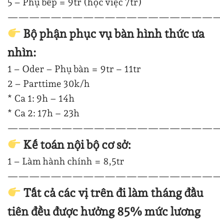
5 – Phụ bếp = 9tr (học việc 7tr)
—
—
—
—
—
—
—
—
—
—
—
—
—
—
—
—
—
—
—
Bộ phận phục vụ bàn hình thức ưa
nhìn:
1 – Oder – Phụ bàn = 9tr – 11tr
2 – Parttime 30k/h
* Ca 1: 9h – 14h
* Ca 2: 17h – 23h
—
—
—
—
—
—
—
—
—
—
—
—
—
—
—
—
—
—
—
Kế toán nội bộ cơ sở:
1 – Làm hành chính = 8,5tr
—
—
—
—
—
—
—
—
—
—
—
—
—
—
—
—
—
—
—
Tất cả các vị trên đi làm tháng đầu
tiên đều được hưởng 85% mức lương