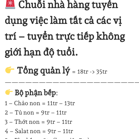
Chuỗi nhà hàng tuyển
dụng việc làm tất cả các vị
trí – tuyển trực tiếp không
giới hạn độ tuổi.
Tổng quản lý
= 18tr -> 35tr
—
—
—
—
—
—
—
—
—
—
—
—
—
—
—
—
—
—
—
Bộ phận bếp
:
1 – Chảo non = 11tr – 13tr
2 – Tủ non = 9tr – 11tr
3 – Thớt non = 9tr – 11tr
4 – Salat non = 9tr – 11tr