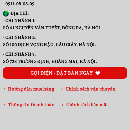
- 0911.08.08.09
ĐỊA CHỈ:
- CHI NHÁNH 1:
SỐ 61 NGUYỄN VĂN TUYẾT, ĐỐNG ĐA, HÀ NỘI.
- CHI NHÁNH 2:
SỐ 100 DỊCH VỌNG HẬU, CẦU GIẤY, HÀ NỘI.
- CHI NHÁNH 3:
SỐ 728 TRƯƠNG ĐỊNH, HOÀNG MAI, HÀ NỘI.
GỌI ĐIỆN - ĐẶT BÀN NGAY
Hướng dẫn mua hàng
Chính sách vận chuyển
Thông tin thanh toán
Chính sách bảo mật