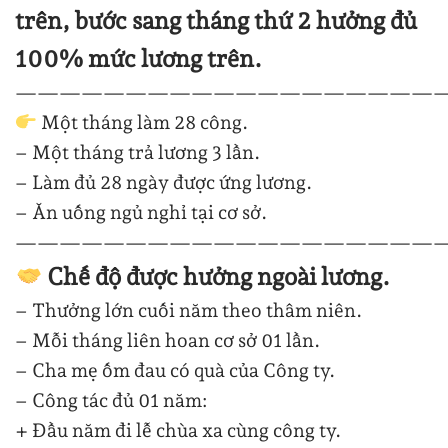
trên, bước sang tháng thứ 2 hưởng đủ
100% mức lương trên.
—
—
—
—
—
—
—
—
—
—
—
—
—
—
—
—
—
—
—
Một tháng làm 28 công.
– Một tháng trả lương 3 lần.
– Làm đủ 28 ngày được ứng lương.
– Ăn uống ngủ nghỉ tại cơ sở.
—
—
—
—
—
—
—
—
—
—
—
—
—
—
—
—
—
—
—
Chế độ được hưởng ngoài lương.
– Thưởng lớn cuối năm theo thâm niên.
– Mỗi tháng liên hoan cơ sở 01 lần.
– Cha mẹ ốm đau có quà của Công ty.
– Công tác đủ 01 năm:
+ Đầu năm đi lễ chùa xa cùng công ty.