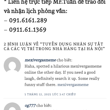
* Liên hệ trực tiếp Mr.Tuấn để trao đổi
và nhận lịch phỏng vấn:
–
091.6161.289
–
0911.61.1369
2 BÌNH LUẬN VỀ “
TUYỂN DỤNG NHÂN SỰ TẤT
CẢ CÁC VỊ TRÍ TRONG NHÀ HÀNG TẠI HÀ NỘI
”
mexivergasmeme
cho biết:
Haha, spotted a hilarious mexivergasmeme
online the other day. If you need a good
laugh, definitely search it up. Some really
funny stuff there.
mexivergasmeme
5 THÁNG 12, 2025 LÚC 3:47 CHIỀU
og777
cho biết: