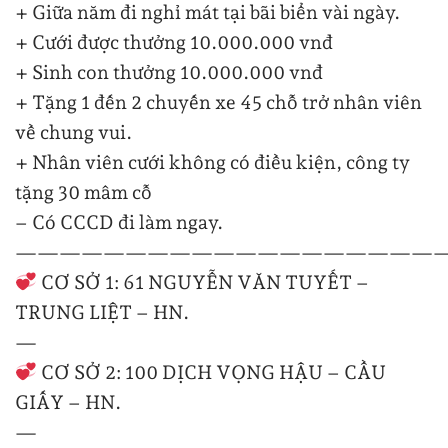
+ Giữa năm đi nghỉ mát tại bãi biển vài ngày.
+ Cưới được thưởng 10.000.000 vnđ
+ Sinh con thưởng 10.000.000 vnđ
+ Tặng 1 đến 2 chuyến xe 45 chỗ trở nhân viên
về chung vui.
+ Nhân viên cưới không có điều kiện, công ty
tặng 30 mâm cỗ
– Có CCCD đi làm ngay.
—
—
—
—
—
—
—
—
—
—
—
—
—
—
—
—
—
—
—
CƠ SỞ 1: 61 NGUYỄN VĂN TUYẾT –
TRUNG LIỆT – HN.
—
CƠ SỞ 2: 100 DỊCH VỌNG HẬU – CẦU
GIẤY – HN.
—