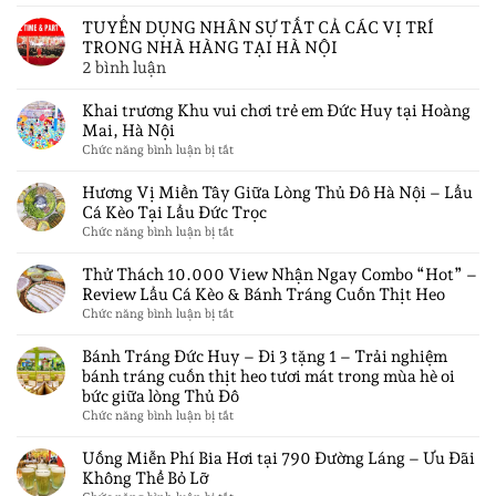
Combo
Trọc
Vịt
TUYỂN DỤNG NHÂN SỰ TẤT CẢ CÁC VỊ TRÍ
–
Trời
TRONG NHÀ HÀNG TẠI HÀ NỘI
Siêu
05
ở
2 bình luận
Phẩm
Món
TUYỂN
Bún
Giá
DỤNG
Khai trương Khu vui chơi trẻ em Đức Huy tại Hoàng
Trộn
Chỉ
NHÂN
Mai, Hà Nội
Ngon
599K
SỰ
ở
Chức năng bình luận bị tắt
Rẻ
Tại
TẤT
Khai
Bùng
Lẩu
CẢ
trương
Hương Vị Miền Tây Giữa Lòng Thủ Đô Hà Nội – Lẩu
Nổ
Đức
CÁC
Khu
Cá Kèo Tại Lẩu Đức Trọc
Vị
Trọc
VỊ
vui
ở
Chức năng bình luận bị tắt
Giác
chơi
TRÍ
Hương
Tại
trẻ
TRONG
Vị
Thử Thách 10.000 View Nhận Ngay Combo “Hot” –
Hà
em
NHÀ
Miền
Review Lẩu Cá Kèo & Bánh Tráng Cuốn Thịt Heo
Nội
Đức
HÀNG
Tây
ở
Chức năng bình luận bị tắt
Chỉ
Huy
TẠI
Giữa
Thử
Từ
tại
HÀ
Lòng
Thách
Bánh Tráng Đức Huy – Đi 3 tặng 1 – Trải nghiệm
Hoàng
30K
Thủ
NỘI
10.000
bánh tráng cuốn thịt heo tươi mát trong mùa hè oi
Mai,
Đô
View
Hà
bức giữa lòng Thủ Đô
Hà
Nhận
Nội
ở
Chức năng bình luận bị tắt
Nội
Ngay
Bánh
–
Combo
Tráng
Uống Miễn Phí Bia Hơi tại 790 Đường Láng – Ưu Đãi
Lẩu
“Hot”
Đức
Cá
Không Thể Bỏ Lỡ
–
Huy
Kèo
ở