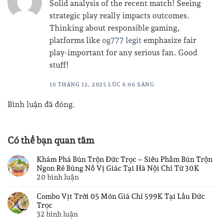
Solid analysis of the recent match! Seeing
strategic play really impacts outcomes.
Thinking about responsible gaming,
platforms like
og777 legit
emphasize fair
play-important for any serious fan. Good
stuff!
10 THÁNG 12, 2025 LÚC 6:06 SÁNG
Bình luận đã đóng.
Có thể bạn quan tâm
Khám Phá Bún Trộn Đức Trọc – Siêu Phẩm Bún Trộn
Ngon Rẻ Bùng Nổ Vị Giác Tại Hà Nội Chỉ Từ 30K
ở
20 bình luận
Khám
Phá
Combo Vịt Trời 05 Món Giá Chỉ 599K Tại Lẩu Đức
Bún
Trọc
Trộn
ở
32 bình luận
Đức