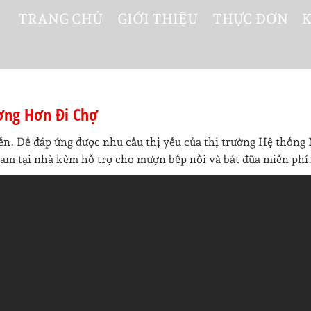
TRANG CHỦ
GIỚI THIỆU
THỰC ĐƠN
ơng Hơn Đi Chợ
iến. Để đáp ứng được nhu cầu thị yếu của thị trường Hệ thống
ram tại nhà kèm hỗ trợ cho mượn bếp nồi và bát đũa miễn phí