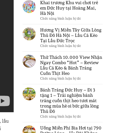
Chỉ
DỤNG
Khai trương Khu vui chơi trẻ
Ngon
599K
NHÂN
em Đức Huy tại Hoàng Mai,
Rẻ
Tại
SỰ
Hà Nội
Bùng
Lẩu
TẤT
ở
Chức năng bình luận bị tắt
Nổ
Đức
CẢ
Khai
Vị
Trọc
CÁC
trương
Hương Vị Miền Tây Giữa Lòng
Giác
VỊ
Khu
Thủ Đô Hà Nội – Lẩu Cá Kèo
Tại
TRÍ
vui
Tại Lẩu Đức Trọc
Hà
chơi
TRONG
ở
Chức năng bình luận bị tắt
Nội
trẻ
NHÀ
Hương
Chỉ
em
HÀNG
Vị
Thử Thách 10.000 View Nhận
Từ
Đức
TẠI
Miền
Ngay Combo “Hot” – Review
30K
Huy
HÀ
Tây
Lẩu Cá Kèo & Bánh Tráng
tại
NỘI
Giữa
Cuốn Thịt Heo
Hoàng
Lòng
ở
Chức năng bình luận bị tắt
Mai,
Thủ
Thử
Hà
Đô
Thách
Nội
Bánh Tráng Đức Huy – Đi 3
Hà
10.000
tặng 1 – Trải nghiệm bánh
Nội
View
tráng cuốn thịt heo tươi mát
–
Nhận
trong mùa hè oi bức giữa lòng
Lẩu
Ngay
Thủ Đô
Cá
Combo
Kèo
ở
Chức năng bình luận bị tắt
“Hot”
 lẩu
Tại
Bánh
–
Lẩu
Tráng
Uống Miễn Phí Bia Hơi tại 790
i
Review
Đức
Đức