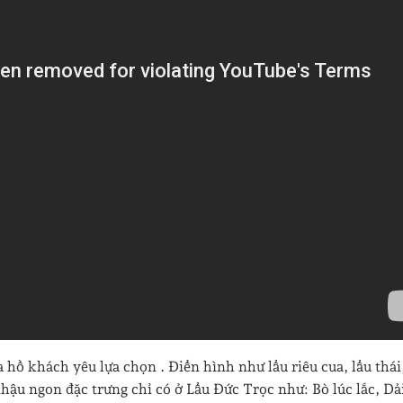
ồ khách yêu lựa chọn . Điển hình như lẩu riêu cua, lẩu thái,
ậu ngon đặc trưng chỉ có ở Lẩu Đức Trọc như: Bò lúc lắc, Dả