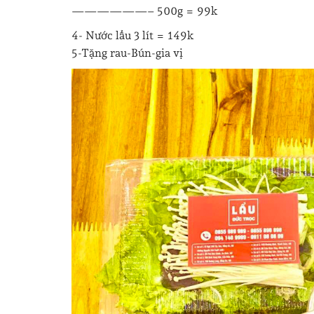
——————– 500g = 99k
4- Nước lẩu 3 lít = 149k
5-Tặng rau-Bún-gia vị