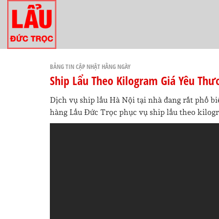
Bỏ
qua
nội
dung
BẢNG TIN CẬP NHẬT HẰNG NGÀY
Ship Lẩu Theo Kilogram Giá Yêu Thư
Dịch vụ ship lẩu Hà Nội tại nhà đang rất phổ b
hàng Lẩu Đức Trọc phục vụ ship lẩu theo kilog