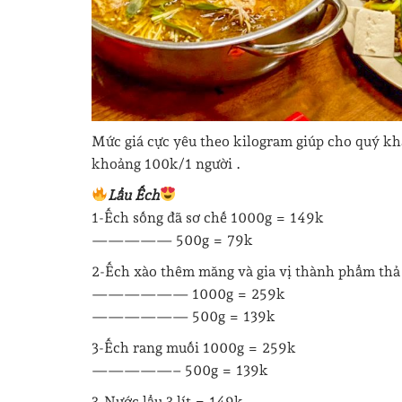
Mức giá cực yêu theo kilogram giúp cho quý kh
khoảng 100k/1 người .
Lẩu Ếch
1-Ếch sống đã sơ chế 1000g = 149k
————— 500g = 79k
2-Ếch xào thêm măng và gia vị thành phẩm thả 
—————— 1000g = 259k
—————— 500g = 139k
3-Ếch rang muối 1000g = 259k
—————– 500g = 139k
3-Nước lẩu 3 lít = 149k