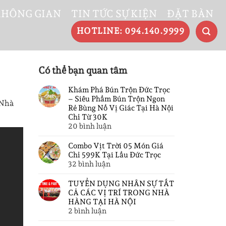
KHÔNG GIAN
TIN TỨC SỰ KIỆN
ĐẶT BÀN
HOTLINE: 094.140.9999
Có thể bạn quan tâm
Khám Phá Bún Trộn Đức Trọc
– Siêu Phẩm Bún Trộn Ngon
 Nhà
Rẻ Bùng Nổ Vị Giác Tại Hà Nội
.
Chỉ Từ 30K
ở
20 bình luận
Khám
Phá
Combo Vịt Trời 05 Món Giá
Bún
Chỉ 599K Tại Lẩu Đức Trọc
Trộn
ở
32 bình luận
Đức
Combo
Trọc
Vịt
TUYỂN DỤNG NHÂN SỰ TẤT
–
Trời
CẢ CÁC VỊ TRÍ TRONG NHÀ
Siêu
05
HÀNG TẠI HÀ NỘI
Phẩm
Món
ở
2 bình luận
Bún
Giá
TUYỂN
Trộn